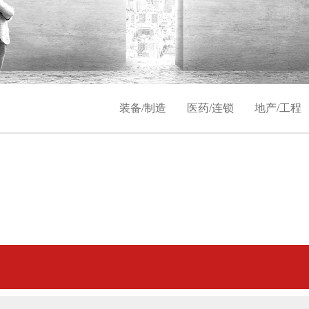
装备/制造
医药/连锁
地产/工程